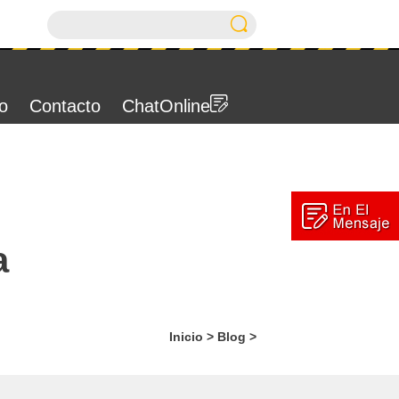
io
Contacto
ChatOnline
a
Inicio
>
Blog
>