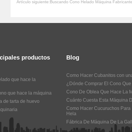
Artículo siguiente:
Buscando Cono Helado Máquina Fabricant
cipales productos
Blog
Como Hacer Cubanitos con un
lado que hace la
¿Dónde Comprar El Cono Que
Cono De Oblea Que Hace La 
ono que hace la máquina
Cuánto Cuesta Esta Máquina 
 de tarta de huevo
Como Hacer Cucuruchos Para
quinaria
Hela
Fábrica De Máquina De La Gal