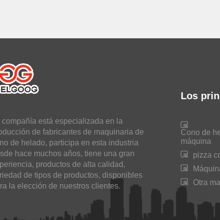
Los prin
 compañía está especializada en la
oducción de fabricantes de maquinaria de
Cono de he
máquina
no de helado, participa en esta industria
sde hace muchos años, tiene una gran
pizza c
periencia, productos de alta calidad,
Máquina
riedad de tipos de productos, disponibles
Otra ma
ra la elección de nuestros clientes.