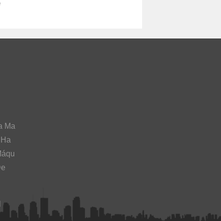
e
a Ma
 Ha
Máqu
De
l